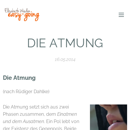
DIE ATMUNG
16.05.2014
Die Atmung
(nach Rüdiger Dahlke)
Die Atmung setzt sich aus zwei
Phasen zusammen, dem
Einatmen
und dem Ausatmen
. Ein Pol lebt von
der Existenz des Gegenpols. Beide