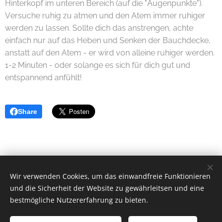
Hinterkopf im unteren Bereich (auf die "Augenpunkte").
Versuche ruhig zu atmen und den Atem immer ruhiger
werden zu lassen. Sollte dich das anstrengen, achte
einfach nur auf das Heben und Senken der Bauchdecke,
anstatt auf den Atem - er wird von alleine ruhiger werden.
1-2 Minuten - oder solange es sich für dich gut und
entspannend anfühlt!
Share
Wir verwenden Cookies, um das einwandfreie Funktionieren
Elisabeth Wieden
und die Sicherheit der Website zu gewährleitsen und eine
0660 7671510
bestmögliche Nutzererfahrung zu bieten.