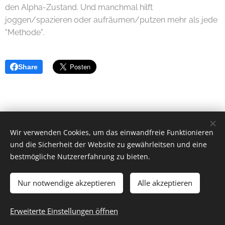
den Alpha-Zustand. Und manchmal hilft
joggen/spazieren oder aufräumen/putzen mehr als jede
"Methode".
Share
Wir verwenden Cookies, um das einwandfreie Funktionieren
Elisabeth Wieden
und die Sicherheit der Website zu gewährleitsen und eine
0660 7671510
bestmögliche Nutzererfahrung zu bieten.
& Cookie-Richtlinien
Impressum, AGB´s, Datenschutz
Nur notwendige akzeptieren
Alle akzeptieren
Erweiterte Einstellungen öffnen
Cookies