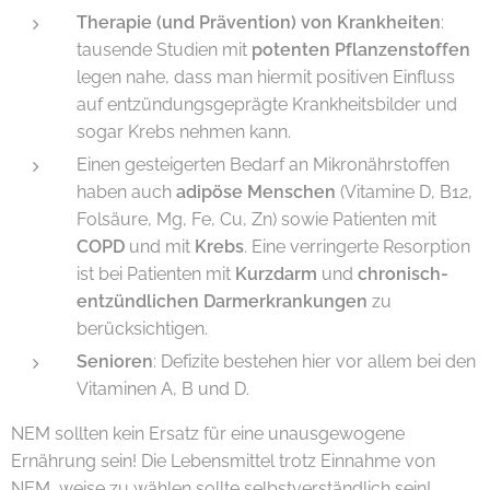
Therapie (und Prävention) von Krankheiten
:
tausende Studien mit
potenten Pflanzenstoffen
legen nahe, dass man hiermit positiven Einfluss
auf entzündungsgeprägte Krankheitsbilder und
sogar Krebs nehmen kann.
Einen gesteigerten Bedarf an Mikronährstoffen
haben auch
adipöse Menschen
(Vitamine D, B12,
Folsäure, Mg, Fe, Cu, Zn) sowie Patienten mit
COPD
und mit
Krebs
. Eine verringerte Resorption
ist bei Patienten mit
Kurzdarm
und
chronisch-
entzündlichen Darmerkrankungen
zu
berücksichtigen.
Senioren
: Defizite bestehen hier vor allem bei den
Vitaminen A, B und D.
NEM sollten kein Ersatz für eine unausgewogene
Ernährung sein! Die Lebensmittel trotz Einnahme von
NEM, weise zu wählen sollte selbstverständlich sein!