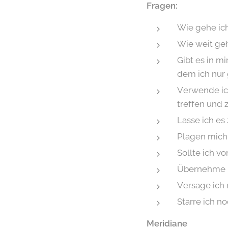
Fragen:
Wie gehe ic
Wie weit ge
Gibt es in m
dem ich nur 
Verwende ich
treffen und 
Lasse ich es
Plagen mich 
Sollte ich v
Übernehme i
Versage ich 
Starre ich n
Meridiane