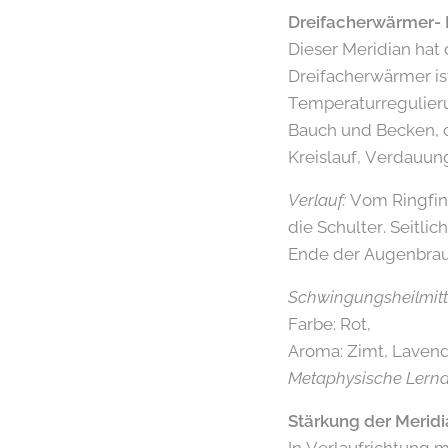
Dreifacherwärmer- 
Dieser Meridian ha
Dreifacherwärmer is
Temperaturregulieru
Bauch und Becken, d
Kreislauf, Verdauung
Verlauf:
Vom Ringfin
die Schulter. Seitli
Ende der Augenbrau
Schwingungsheilmitt
Farbe: Rot,
Aroma: Zimt, Laven
Metaphysische Lern
Stärkung der Meridi