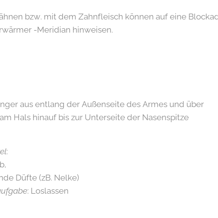
ähnen bzw. mit dem Zahnfleisch können auf eine Blocka
rwärmer -Meridian hinweisen.
inger aus entlang der Außenseite des Armes und über
h am Hals hinauf bis zur Unterseite der Nasenspitze
el
:
b,
de Düfte (zB. Nelke)
aufgabe
: Loslassen