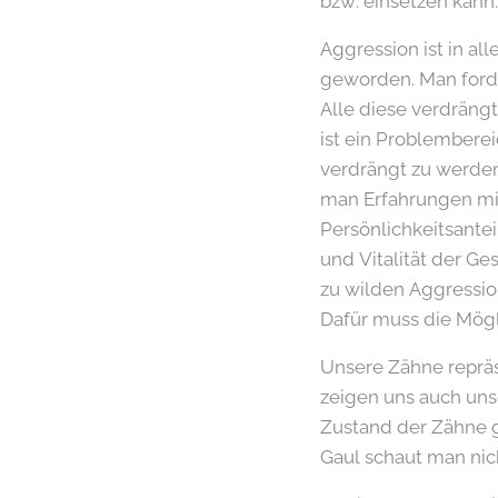
bzw. einsetzen kann.
Aggression ist in al
geworden. Man forder
Alle diese verdrängt
ist ein Problembere
verdrängt zu werde
man Erfahrungen mit
Persönlichkeitsantei
und Vitalität der G
zu wilden Aggressio
Dafür muss die Mögl
Unsere Zähne reprä
zeigen uns auch unse
Zustand der Zähne g
Gaul schaut man nich