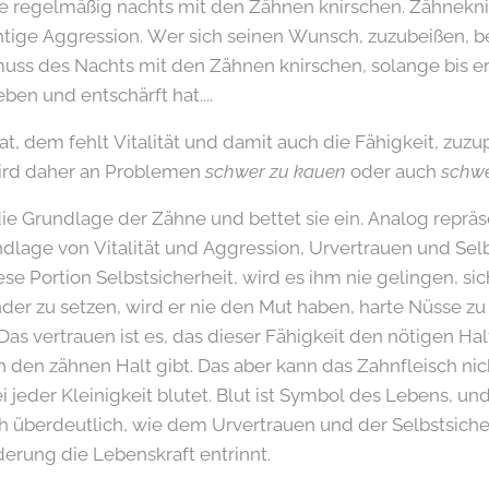
e regelmäßig nachts mit den Zähnen knirschen. Zähneknir
ige Aggression. Wer sich seinen Wunsch, zuzubeißen, be
uss des Nachts mit den Zähnen knirschen, solange bis er 
ben und entschärft hat....
, dem fehlt Vitalität und damit auch die Fähigkeit, zuz
wird daher an Problemen
schwer zu kauen
oder auch
schwe
die Grundlage der Zähne und bettet sie ein. Analog repräs
dlage von Vitalität und Aggression, Urvertrauen und Selb
 Portion Selbstsicherheit, wird es ihm nie gelingen, sich
er zu setzen, wird er nie den Mut haben, harte Nüsse zu
Das vertrauen ist es, das dieser Fähigkeit den nötigen Ha
 den zähnen Halt gibt. Das aber kann das Zahnfleisch nic
ei jeder Kleinigkeit blutet. Blut ist Symbol des Lebens, un
h überdeutlich, wie dem Urvertrauen und der Selbstsiche
erung die Lebenskraft entrinnt.