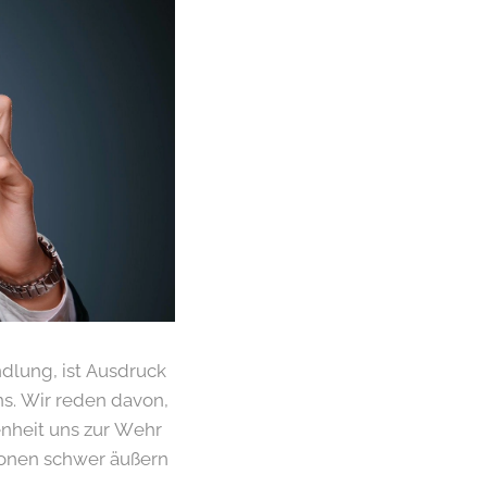
ndlung, ist Ausdruck
s. Wir reden davon,
nheit uns zur Wehr
ionen schwer äußern