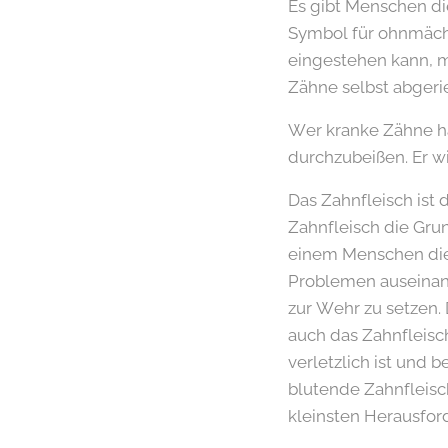
Es gibt Menschen di
Symbol für ohnmächt
eingestehen kann, m
Zähne selbst abgerie
Wer kranke Zähne hat
durchzubeißen. Er 
Das Zahnfleisch ist 
Zahnfleisch die Grun
einem Menschen diese
Problemen auseinand
zur Wehr zu setzen. 
auch das Zahnfleisch
verletzlich ist und b
blutende Zahnfleisc
kleinsten Herausford