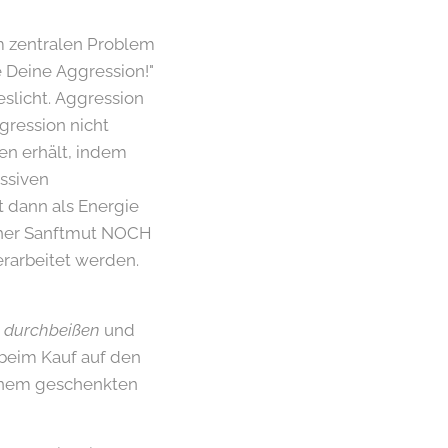
em zentralen Problem
e Deine Aggression!"
slicht. Aggression
gression nicht
n erhält, indem
ssiven
t dann als Energie
icher Sanftmut NOCH
rarbeitet werden.
h durchbeißen
und
 beim Kauf auf den
Einem geschenkten