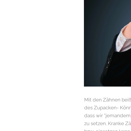
Mit den Zähnen beiße
des Zupacken- Könn
dass wir "jemandem 
zu setzen. Kranke Z