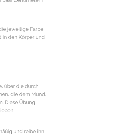
in paar Zentimetern
die jeweilige Farbe
d in den Körper und
, über die durch
nnen, die dem Mund,
n. Diese Übung
lieben
äßig und reibe ihn