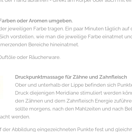
it der Hand abfahren - direkt am Körper oder auch mit e
 Farben oder Aromen umgeben.
 der jeweiligen Farbe tragen. Ein paar Minuten täglich auf 
 Sich vorstellen, wie man die jeweilige Farbe einatmet un
hmerzenden Bereiche hineinatmet.
Duftöle oder Räucherware.
Druckpunktmassage für Zähne und Zahnfleisch
Ober und unterhalb der Lippe befinden sich Punkte
Druck diejenigen Meridiane stimuliert werden kö
den Zähnen und dem Zahnfleisch Energie zuführe
sollte morgens, nach den Mahlzeiten und nach Be
acht werden.
f der Abbildung eingezeichneten Punkte fest und gleichm