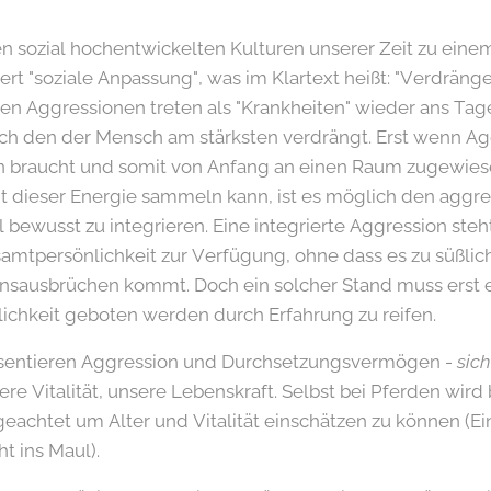
len sozial hochentwickelten Kulturen unserer Zeit zu ein
t "soziale Anpassung", was im Klartext heißt: "Verdräng
en Aggressionen treten als "Krankheiten" wieder ans Tage
ich den der Mensch am stärksten verdrängt. Erst wenn Ag
n braucht und somit von Anfang an einen Raum zugewiese
 dieser Energie sammeln kann, ist es möglich den aggre
l bewusst zu integrieren. Eine integrierte Aggression steh
esamtpersönlichkeit zur Verfügung, ohne dass es zu süßl
nsausbrüchen kommt. Doch ein solcher Stand muss erst e
ichkeit geboten werden durch Erfahrung zu reifen.
sentieren Aggression und Durchsetzungsvermögen -
sic
re Vitalität, unsere Lebenskraft. Selbst bei Pferden wird
eachtet um Alter und Vitalität einschätzen zu können (
t ins Maul).