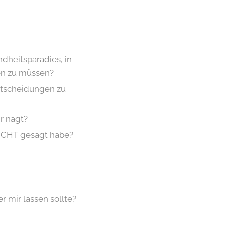
ndheitsparadies, in
en zu müssen?
Entscheidungen zu
r nagt?
NICHT gesagt habe?
r mir lassen sollte?