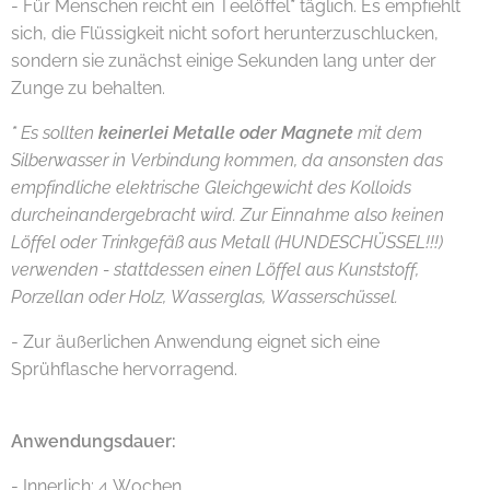
- Für Menschen reicht ein Teelöffel
*
täglich. Es empfiehlt
sich, die Flüssigkeit nicht sofort herunterzuschlucken,
sondern sie zunächst einige Sekunden lang unter der
Zunge zu behalten.
*
Es sollten
keinerlei Metalle oder Magnete
mit dem
Silberwasser in Verbindung kommen,
da ansonsten
das
empfindliche elektrische Gleichgewicht des Kolloids
durcheinander
gebracht wird
.
Zur Einnahme also keinen
Löffel oder Trinkgefäß aus Metall (HUNDESCHÜSSEL!!!)
verwenden - stattdessen einen Löffel aus Kunststoff,
Porzellan oder Holz, Wasserglas, Wasserschüssel.
- Zur äußerlichen Anwendung eignet sich eine
Sprühflasche hervorragend.
Anwendungsdauer:
- Innerlich: 4 Wochen.