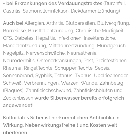
- bei
Erkrankungen des Verdauungstraktes
(Durchfall,
Gastritis, Salmonelleninfektion, Dickdarmentzündung)
Auch bei
Allergien, Arthritis, Blutparasiten, Blutvergiftung,
Borreliose, Brustfellentzündung, Chronische Müdigkeit
CFS, Diabetes, Hepatitis, Infektionen, Insektenstiche,
Mandelentzündung, Mittelohrentzündung, Mundgeruch,
Nagelpilz, Nervenschwäche, Neurasthenie,
Neurodermitis, Ohrenerkrankungen, Pest, Pilzinfektionen,
Rheuma, Ringelflechte, Schuppenflechte, Sepsis,
Sonnenbrand, Syphilis, Tetanus, Typhus, Übelriechender
Schweiß, Verbrennungen, Warzen, Wunde, Zahnbelag
(Plaques), Zahnfleischschwund, Zahnfleischbluten und
Zeckenbissen
wurde Silberwasser bereits erfolgreich
angewendet
!
Kolloidales Silber ist herkömmlichen Antibiotika in
Wirkung, Nebenwirkungsfreiheit und Kosten weit
überlegen.