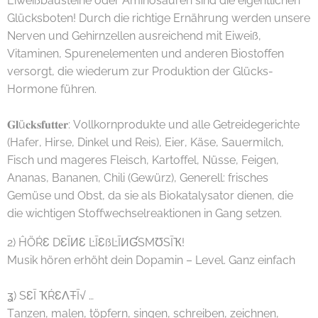
Eiweißbausteine oder Aminosäuren sind die eigentlichen
Glücksboten! Durch die richtige Ernährung werden unsere
Nerven und Gehirnzellen ausreichend mit Eiweiß,
Vitaminen, Spurenelementen und anderen Biostoffen
versorgt, die wiederum zur Produktion der Glücks-
Hormone führen.
𝐆𝐥ü𝐜𝐤𝐬𝐟𝐮𝐭𝐭𝐞𝐫: Vollkornprodukte und alle Getreidegerichte
(Hafer, Hirse, Dinkel und Reis), Eier, Käse, Sauermilch,
Fisch und mageres Fleisch, Kartoffel, Nüsse, Feigen,
Ananas, Bananen, Chili (Gewürz), Generell: frisches
Gemüse und Obst, da sie als Biokatalysator dienen, die
die wichtigen Stoffwechselreaktionen in Gang setzen.
2) ĤÖŔƐ DƐĪИƐ ĿĪƐßĿĪИƓSMƱSĪҠ!
Musik hören erhöht dein Dopamin – Level. Ganz einfach
ʓ) SƐĪ ҠŔƐΛŦĪ√ …
Tanzen, malen, töpfern, singen, schreiben, zeichnen,