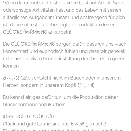
Wenn du unmotiviert bist, du keine Lust auf Arbeit, Sport
odersonstige Aktivitäten hast und das Leben mit seinen
alltäglichen Aufgabenmühsam und anstrengend für dich
ist, dann solltest du unbedingt die Produktion deiner
ƓĿÜƇҠSĤოŔMოИƐ ankurbeln!
Die ƓĿÜƇҠSĤოŔMოИƐ sorgen dafür, dass wir uns wach,
konzentriert und euphorisch fühlen und dass wir generell
mit einer positiven Grundeinstellung durchs Leben gehen
können.
ξ(∵◡∵)ξ Glück entsteht nicht im Bauch oder in unserem
Herzen, sondern in unserem Kopf! ξ(∵◡∵)ξ
Du kannst einiges dafür tun, um die Produktion deiner
Glückshormone anzukurbeln!
ı) ĪSS DĪƇĤ ƓĿÜƇҠĿĪƇĤ!
Glück und gute Laune sind aus Eiweiß gemacht!