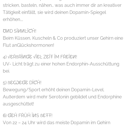
stricken, basteln, nähen… was auch immer dir an kreativer
Tätigkeit einfällt, sie wird deinen Dopamin-Spiegel
erhöhen.…
ƱИD SĪИИĿĪƇĤ!
Beim Küssen, Kuscheln & Co produziert unser Gehirn eine
Flut anGlückshormonen!
4) √ƐŔßŔĪИƓƐ √ĪƐĿ ZƐĪŦ ĪM FŔƐĪƐИ!
UV- Licht trägt zu einer hohen Endorphin-Ausschüttung
bei.
5) ßƐѠƐƓƐ DĪƇĤ!
Bewegung/Sport erhöht deinen Dopamin-Level.
Außerdem wird mehr Serotonin gebildet und Endorphine
ausgeschüttet!
б) ƓƐĤ FŔÜĤ ĪИS ßƐŦŦ!
Von 22 – 24 Uhr wird das meiste Dopamin im Gehirn