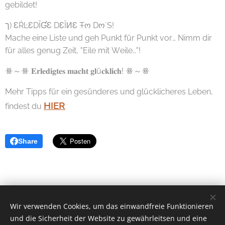
gebildet!
ך) ƐŔĿƐDĪƓƐ DƐĪИƐ Ŧო Dო´S!
Mache eine Liste und geh Punkt für Punkt vor… Nimm dir
für alles genug Zeit, "Eile mit Weile…"!
ꗥ～ꗥ 𝐄𝐫𝐥𝐞𝐝𝐢𝐠𝐭𝐞𝐬 𝐦𝐚𝐜𝐡𝐭 𝐠𝐥ü𝐜𝐤𝐥𝐢𝐜𝐡! ꗥ～ꗥ
Mehr Tipps für ein gesünderes und glücklicheres Leben,
HIER
findest du
Share
Wir verwenden Cookies, um das einwandfreie Funktionieren
Elisabeth Wieden
und die Sicherheit der Website zu gewährleitsen und eine
0660 7671510