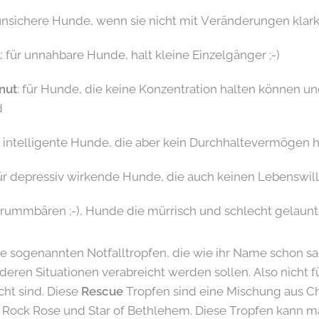
r unsichere Hunde, wenn sie nicht mit Veränderungen kl
t
: für unnahbare Hunde, halt kleine Einzelgänger ;-)
nut
: für Hunde, die keine Konzentration halten können u
d
ür intelligente Hunde, die aber kein Durchhaltevermögen 
für depressiv wirkende Hunde, die auch keinen Lebenswil
 Brummbären ;-), Hunde die mürrisch und schlecht gelaunt
e sogenannten Notfalltropfen, die wie ihr Name schon sag
ren Situationen verabreicht werden sollen. Also nicht f
ht sind. Diese
Rescue
Tropfen sind eine Mischung aus C
, Rock Rose und Star of Bethlehem. Diese Tropfen kann m