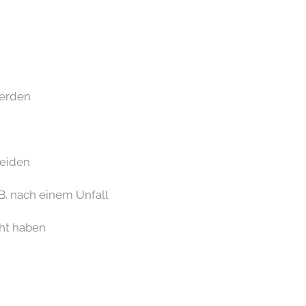
werden
leiden
B. nach einem Unfall
cht haben