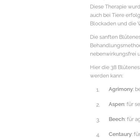
Diese Therapie wurd
auch bei Tiere erfol
Blockaden und die W
Die sanften Blüten
Behandlungsmethode
nebenwirkungsfrei u
Hier die 38 Blütene
werden kann:
Agrimony
: 
Aspen
: für 
Beech
: für 
Centaury
: f