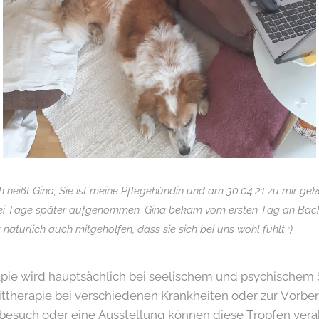
 heißt Gina, Sie ist meine Pflegehündin und am 30.04.21 zu mir g
wei Tage später aufgenommen. Gina bekam vom ersten Tag an Bachb
 natürlich auch mitgeholfen, dass sie sich bei uns wohl fühlt :)
pie wird hauptsächlich bei seelischem und psychischem S
ittherapie bei verschiedenen Krankheiten oder zur Vorber
ztbesuch oder eine Ausstellung können diese Tropfen vera