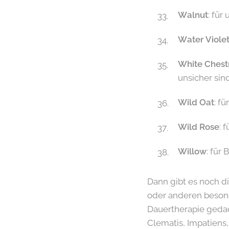
Walnut
: fü
Water Viole
White Chest
unsicher sin
Wild Oat
: f
Wild Rose
: 
Willow
: für
Dann gibt es noch di
oder anderen besonde
Dauertherapie gedac
Clematis, Impatiens