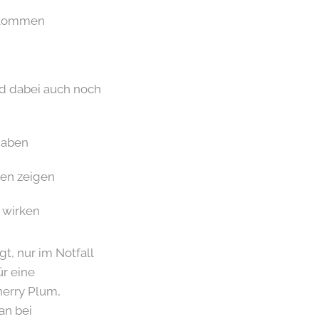
arkommen
nd dabei auch noch
haben
len zeigen
 wirken
t, nur im Notfall
ür eine
herry Plum,
an bei