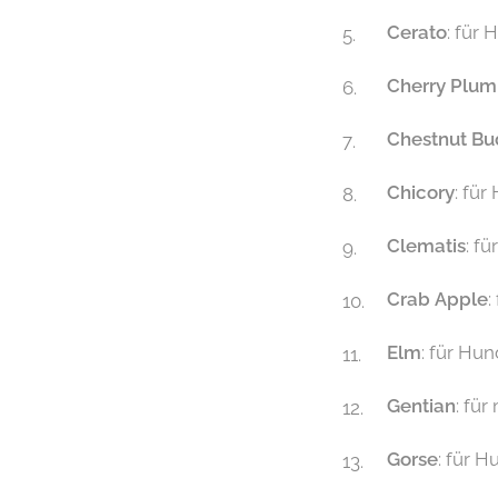
Cerato
: für
Cherry Plum
Chestnut Bu
Chicory
: fü
Clematis
: f
Crab Apple
:
Elm
: für Hu
Gentian
: fü
Gorse
: für 