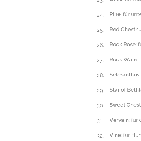
Pine
: für un
Red Chestnu
Rock Rose
: 
Rock Water
Scleranthus
Star of Bet
Sweet Chest
Vervain
: für
Vine
: für Hu