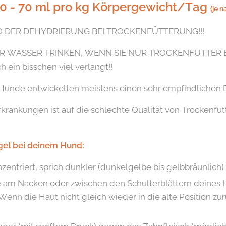
30 - 70 ml pro kg Körpergewicht/Tag
(je 
IKO DER DEHYDRIERUNG BEI TROCKENFÜTTERUNG!!!
HR WASSER TRINKEN, WENN SIE NUR TROCKENFUTTER
ch ein bisschen viel verlangt!!
te Hunde entwickelten meistens einen sehr empfindlichen 
rkrankungen ist auf die schlechte Qualität von Trockenfut
el bei deinem Hund:
nzentriert, sprich dunkler (dunkelgelbe bis gelbbräunlich)
 am Nacken oder zwischen den Schulterblättern deines H
 Wenn die Haut nicht gleich wieder in die alte Position zu