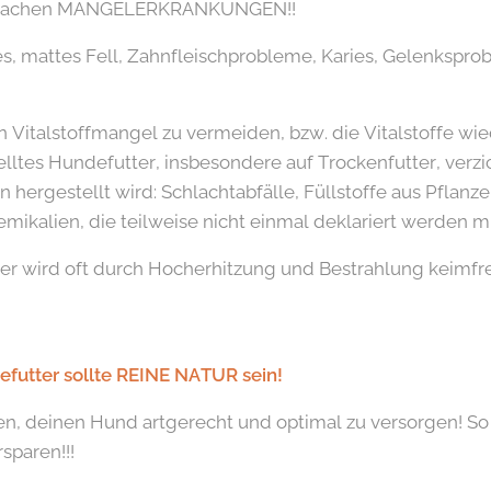
erursachen MANGELERKRANKUNGEN!!
ges, mattes Fell, Zahnfleischprobleme, Karies, Gelenkspro
Vitalstoffmangel zu vermeiden, bzw. die Vitalstoffe wied
elltes Hundefutter, insbesondere auf Trockenfutter, verzic
n hergestellt wird: Schlachtabfälle, Füllstoffe aus Pflanz
kalien, die teilweise nicht einmal deklariert werden m
futter wird oft durch Hocherhitzung und Bestrahlung keim
futter sollte REINE NATUR sein!
en, deinen Hund artgerecht und optimal zu versorgen! So
sparen!!!