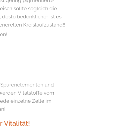
st gering pigmentierte
eisch sollte sogleich die
 desto bedenklicher ist es.
nerellen Kreislaufzustand!!
en!
en, Spurenelementen und
werden Vitalstoffe vom
ede einzelne Zelle im
en!
Vitalität!