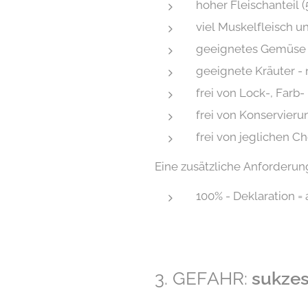
hoher Fleischanteil 
viel Muskelfleisch u
geeignetes Gemüse (
geeignete Kräuter -
frei von Lock-, Farb-
frei von Konservieru
frei von jeglichen 
Eine zusätzliche Anforderung
100% - Deklaration = 
3. GEFAHR:
sukzes