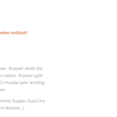
den solltest!
er. Wasser stellt die
u leiten. Wasser gibt
für Hunde sehr wichtig
en.
dünne Suppe, Guzis ins
s Wasser...).