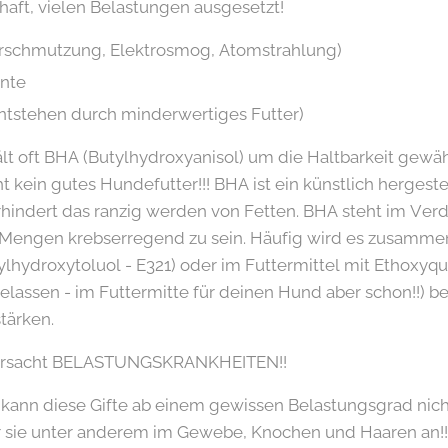
haft, vielen Belastungen ausgesetzt!
rschmutzung, Elektrosmog, Atomstrahlung)
nte
entstehen durch minderwertiges Futter)
lt oft BHA (Butylhydroxyanisol) um die Haltbarkeit gewäh
 kein gutes Hundefutter!!! BHA ist ein künstlich hergeste
rhindert das ranzig werden von Fetten. BHA steht im Ver
 Mengen krebserregend zu sein. Häufig wird es zusamme
lhydroxytoluol - E321) oder im Futtermittel mit Ethoxyqui
lassen - im Futtermitte für deinen Hund aber schon!!) bei
tärken.
erursacht BELASTUNGSKRANKHEITEN!!
 kann diese Gifte ab einem gewissen Belastungsgrad nic
er sie unter anderem im Gewebe, Knochen und Haaren an!!