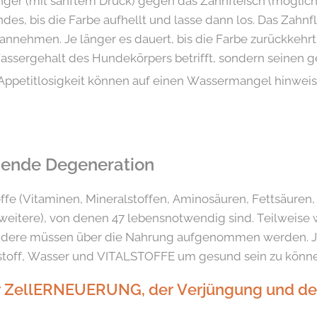
nger (mit sanftem Druck) gegen das Zahnfleisch (möglich
ndes, bis die Farbe aufhellt und lasse dann los. Das Zahnfl
annehmen. Je länger es dauert, bis die Farbe zurückkehrt,
ssergehalt des Hundekörpers betrifft, sondern seinen ge
Appetitlosigkeit können auf einen Wassermangel hinweis
hende Degeneration
toffe (Vitaminen, Mineralstoffen, Aminosäuren, Fettsäur
weitere), von denen 47 lebensnotwendig sind. Teilweise 
 andere müssen über die Nahrung aufgenommen werden. J
stoff, Wasser und VITALSTOFFE um gesund sein zu könn
r Zell­ERNEUERUNG, der Verjüngung und der 