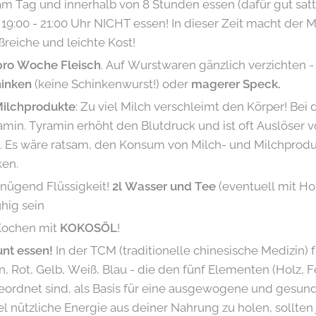
m Tag und innerhalb von 8 Stunden essen (dafür gut satt
19:00 - 21:00 Uhr NICHT essen! In dieser Zeit macht der
reiche und leichte Kost!
pro Woche Fleisch
. Auf Wurstwaren gänzlich verzichten 
hinken
(keine Schinkenwurst!) oder
magerer Speck.
Milchprodukte
: Zu viel Milch verschleimt den Körper! Bei
amin. Tyramin erhöht den Blutdruck und ist oft Auslöser
 Es wäre ratsam, den Konsum von Milch- und Milchprodu
ken.
nügend Flüssigkeit!
2l Wasser und Tee
(eventuell mit Ho
uhig sein
Kochen mit
KOKOSÖL
!
nt essen!
In der TCM (traditionelle chinesische Medizin) 
, Rot, Gelb, Weiß, Blau - die den fünf Elementen (Holz, F
eordnet sind, als Basis für eine ausgewogene und gesun
el nützliche Energie aus deiner Nahrung zu holen, sollten