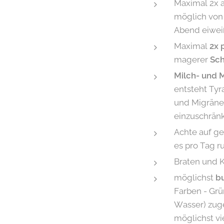
Maximal 2x a
möglich von 
Abend eiweiß
Maximal
2x 
magerer
Sc
Milch- und 
entsteht Tyr
und Migräne.
einzuschrän
Achte auf ge
es pro Tag r
Braten und 
möglichst
bu
Farben - Grün
Wasser) zug
möglichst vi