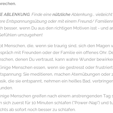
brechen.
VE ABLENKUNG
. Finde eine
nützliche
Ablenkung... vielleich
ere Entspannungsübung oder mit einem Freund/ Familienmit
ch besser, wenn Du aus den richtigen Motiven isst - und 
 Gefühlen umzugehen!
bt Menschen, die, wenn sie traurig sind, sich den Magen 
spräch mit Freunden oder der Familie ein offenes Ohr. D
schen, denen Du vertraust, kann wahre Wunder bewirke
inige Menschen essen, wenn sie gestresst oder frustriert
tspannung: Sie meditieren, machen Atemübungen oder z
sik, die sie entspannt, nehmen ein heißes Bad, verbringen
eunden.
inige Menschen greifen nach einem anstrengenden Tag s
 sich zuerst für 10 Minuten schlafen ("Power-Nap") und t
chts ab sofort noch besser zu schlafen.