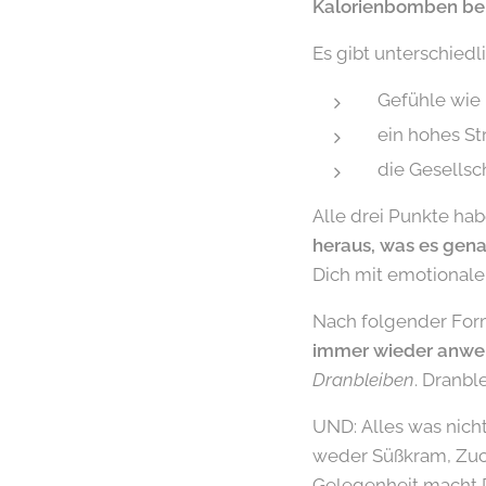
Kalorienbomben beka
Es gibt unterschied
Gefühle wie 
ein hohes St
die Gesellsch
Alle drei Punkte ha
heraus, was es genau
Dich mit emotionale
Nach folgender For
immer wieder anwe
Dranbleiben
. Dranbl
UND: Alles was nicht
weder Süßkram, Zuc
Gelegenheit macht D