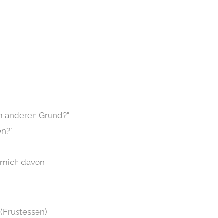
em anderen Grund?"
en?"
h mich davon
(Frustessen)