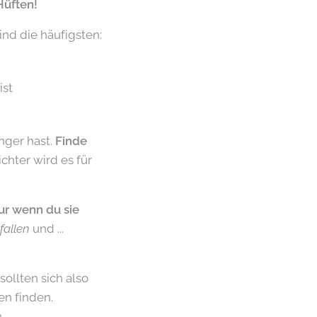
Hüften!
ind die häufigsten:
ist
nger hast.
Finde
chter wird es für
ur wenn du sie
fallen
und ...
sollten sich also
n finden.
..