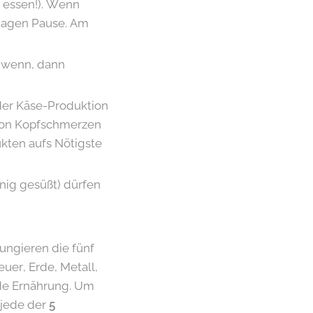
 essen!). Wenn
 Magen Pause. Am
- wenn, dann
 der Käse-Produktion
 von Kopfschmerzen
kten aufs Nötigste
nig gesüßt) dürfen
fungieren die fünf
euer, Erde, Metall,
de Ernährung. Um
 jede der
5