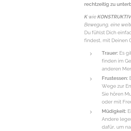
rechtzeitig zu unter
K
wie
KONSTRUKTI
Bewegung, eine weit
Du fühlst Dich einfa
findest, mit Deinen
Trauer:
Es gi
finden im Ge
anderen Men
Frustessen:
E
Wege zur En
Sie hören Mu
oder mit Fr
Müdigkeit:
E
Andere legen
dafür, um na