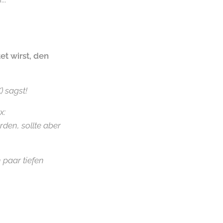
et wirst, den
K)
sagst!
x:
rden, sollte aber
 paar tiefen