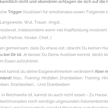
nntlich nicht und obendrein schlagen sie sich auf die 
liche
Trigger
(Auslöser) für emotionales essen. Folgende s
Langeweile, Wut, Trauer, Angst...
resslevel, insbesondere wenn viel Kopfleistung involviert 
aft (Partner, Kinder, Chef...)
ben gemeinsam, dass Du etwas isst, obwohl Du keinen Hu
 bei Dir ist
. Je besser Du Deine Auslöser kennst, desto lei
m Essen aufzuhören.
mel kannst du deine Essgewohnheiten verändern!
Aber n
ndest!
Also...
Training, Hinfallen
,
Dranbleiben, Training, Hin
eiben. Dranbleiben.... Und Dranbleiben
 in Reichweite ist, kannst du auch nicht essen - Zu Hause 
kerlimonaden noch sonstige ungesunden Kalorienbombe
iebe" und Gelegenheit verleitet Menschen zum Naschen.