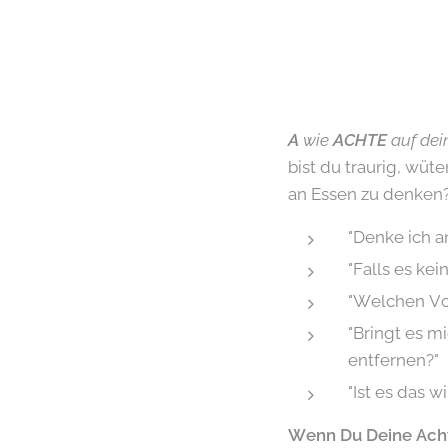
A
wie
ACHTE
auf dei
bist du traurig, wüt
an Essen zu denken
"Denke ich a
"Falls es ke
"Welchen Vort
"Bringt es m
entfernen?"
"Ist es das w
Wenn Du Deine Achts