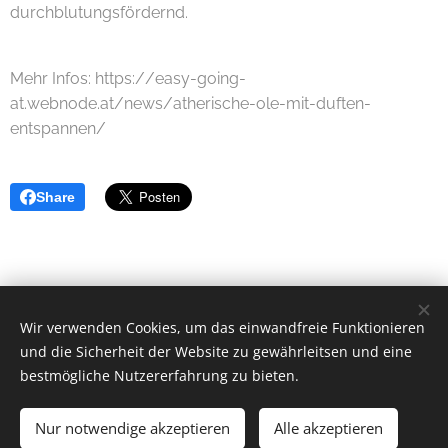
durchblutungsfördernd.
Mehr Infos: https://easy-going-
at.webnode.at/news/atherische-ole-mit-duften-
entspannen/
Share
Wir verwenden Cookies, um das einwandfreie Funktionieren
Elisabeth Wieden
und die Sicherheit der Website zu gewährleitsen und eine
0660 7671510
bestmögliche Nutzererfahrung zu bieten.
& Cookie-Richtlinien
Impressum, AGB´s, Datenschutz
Nur notwendige akzeptieren
Alle akzeptieren